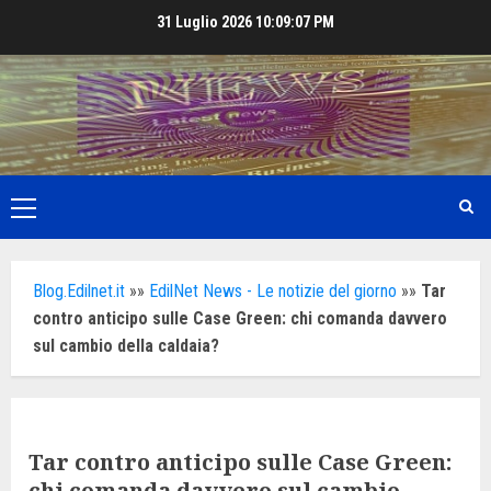
Skip
31 Luglio 2026
10:09:09 PM
to
content
Primary
Menu
Blog.Edilnet.it
»»
EdilNet News - Le notizie del giorno
»»
Tar
contro anticipo sulle Case Green: chi comanda davvero
sul cambio della caldaia?
Tar contro anticipo sulle Case Green:
chi comanda davvero sul cambio