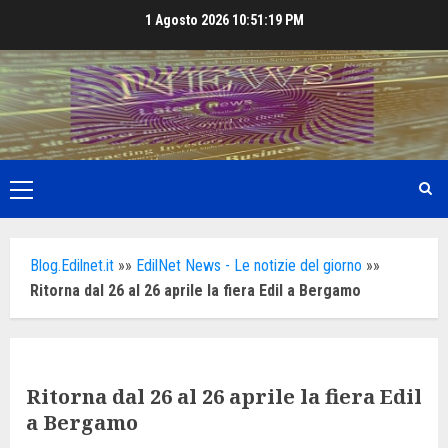
Skip
1 Agosto 2026
10:51:20 PM
to
content
Primary
Menu
Blog.Edilnet.it
»»
EdilNet News - Le notizie del giorno
»»
Ritorna dal 26 al 26 aprile la fiera Edil a Bergamo
Ritorna dal 26 al 26 aprile la fiera Edil
a Bergamo