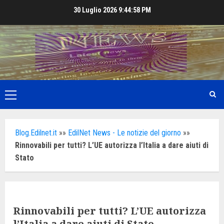
Skip
30 Luglio 2026
9:44:59 PM
to
content
Primary
Menu
Blog.Edilnet.it
»»
EdilNet News - Le notizie del giorno
»»
Rinnovabili per tutti? L’UE autorizza l’Italia a dare aiuti di
Stato
Rinnovabili per tutti? L’UE autorizza
l’Italia a dare aiuti di Stato