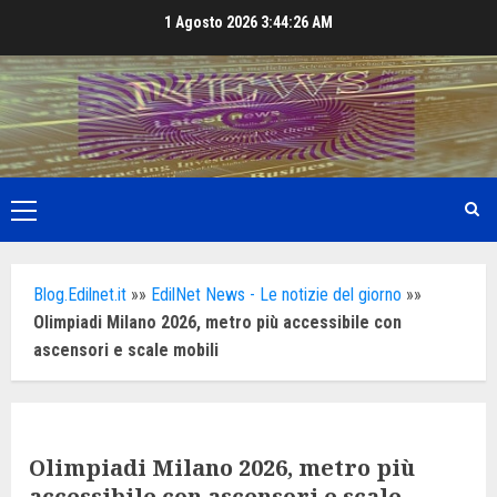
Skip
1 Agosto 2026
3:44:28 AM
to
content
Primary
Menu
Blog.Edilnet.it
»»
EdilNet News - Le notizie del giorno
»»
Olimpiadi Milano 2026, metro più accessibile con
ascensori e scale mobili
Olimpiadi Milano 2026, metro più
accessibile con ascensori e scale