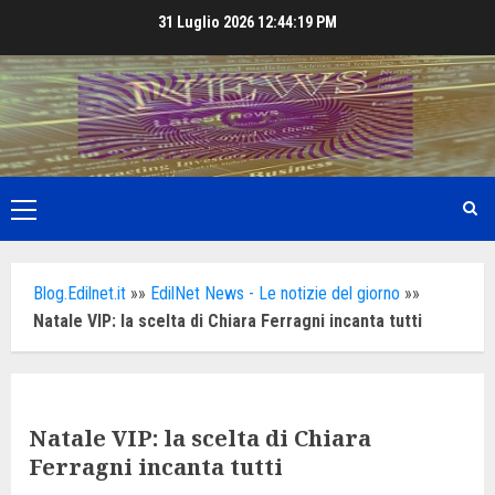
Skip
31 Luglio 2026
12:44:20 PM
to
content
Primary
Menu
Blog.Edilnet.it
»»
EdilNet News - Le notizie del giorno
»»
Natale VIP: la scelta di Chiara Ferragni incanta tutti
Natale VIP: la scelta di Chiara
Ferragni incanta tutti