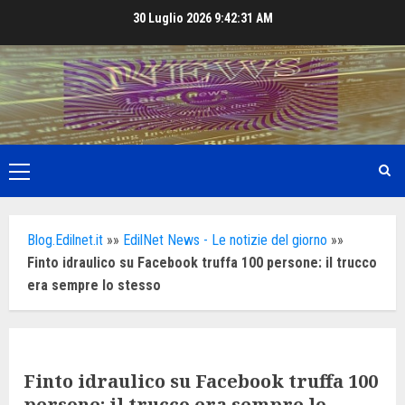
Skip
30 Luglio 2026
9:42:33 AM
to
content
Primary
Menu
Blog.Edilnet.it
»»
EdilNet News - Le notizie del giorno
»»
Finto idraulico su Facebook truffa 100 persone: il trucco
era sempre lo stesso
Finto idraulico su Facebook truffa 100
persone: il trucco era sempre lo