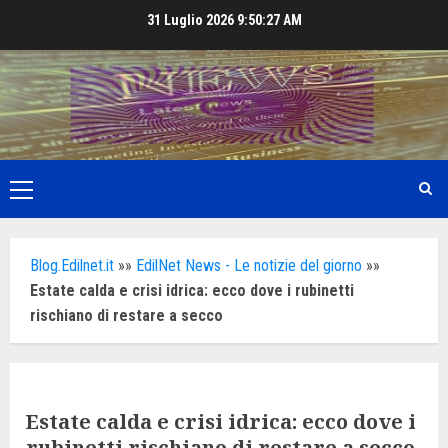
Skip
31 Luglio 2026
9:50:29 AM
to
content
Primary
Menu
Blog.Edilnet.it
»»
EdilNet News - Le notizie del giorno
»»
Estate calda e crisi idrica: ecco dove i rubinetti
rischiano di restare a secco
Estate calda e crisi idrica: ecco dove i
rubinetti rischiano di restare a secco