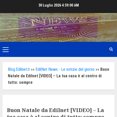
Skip
30 Luglio 2026
4:59:02 AM
to
content
Primary
Menu
Blog.Edilnet.it
»»
EdilNet News - Le notizie del giorno
»»
Buon
Natale da Edilnet [VIDEO] – La tua casa è al centro di
tutto: sempre
Buon Natale da Edilnet [VIDEO] – La
tua casa è al centro di tutto: sempre