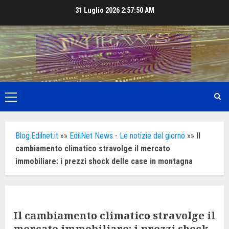
Skip
31 Luglio 2026
2:57:52 AM
to
content
Primary
Menu
Blog.Edilnet.it
»»
EdilNet News - Le notizie del giorno
»»
Il
cambiamento climatico stravolge il mercato
immobiliare: i prezzi shock delle case in montagna
Il cambiamento climatico stravolge il
mercato immobiliare: i prezzi shock