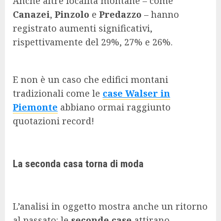
Anche altre località montane – come
Canazei
,
Pinzolo
e
Predazzo
– hanno
registrato aumenti significativi,
rispettivamente del 29%, 27% e 26%.
E non è un caso che edifici montani
tradizionali come le
case Walser in
Piemonte
abbiano ormai raggiunto
quotazioni record!
La seconda casa torna di moda
L’analisi in oggetto mostra anche un ritorno
al passato: le
seconde case
attirano