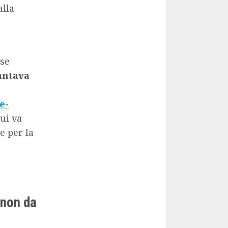
alla
sse
antava
e-
ui va
e per la
 non da