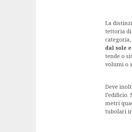
La distinz
tettoria d
categoria
dal sole 
tende o si
volumi o s
Deve inolt
l’edificio
metri quad
tubolari i