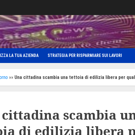
IZZA LA TUA AZIENDA
STRATEGIA PER RISPARMIARE SUI LAVORI
iorno
»»
Una cittadina scambia una tettoia di edilizia libera per qua
 cittadina scambia u
oia di edilizia libera 