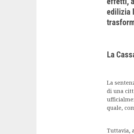
effetti,
edilizia
trasfor
La Cassa
La senten
di una ci
ufficialme
quale, com
Tuttavia, 