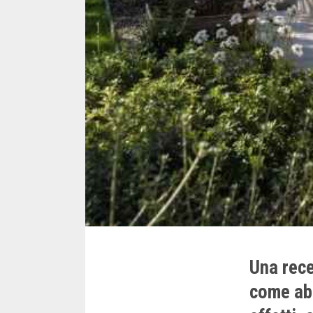
Una rece
come abu