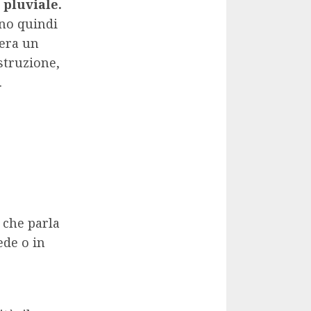
 pluviale.
ano quindi
 era un
struzione,
.
 che parla
ede o in