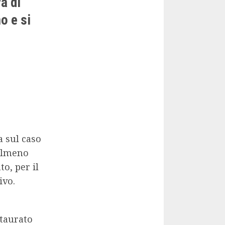
a di
o e si
a sul caso
 almeno
to, per il
ivo.
staurato