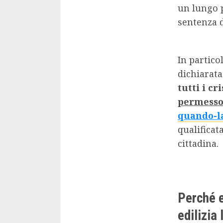
un lungo p
sentenza d
In partico
dichiarata
tutti i cr
permess
quando-la
qualificat
cittadina.
Perché e
edilizia 