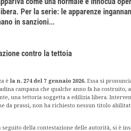
 appariva come una normale e innocua oper
 libera. Per la serie: le apparenze ingannan
mano in sanzioni…
zione contro la tettoia
za è
la n. 274 del 7 gennaio 2026.
Essa si pronunci
ttadina campana che qualche anno fa ha costruito,
nte, una tettoria soggetta a edilizia libera. Interven
e da prassi, non ha richiesto nessun titolo abilitat
a seguito della contestazione delle autorità, si è in