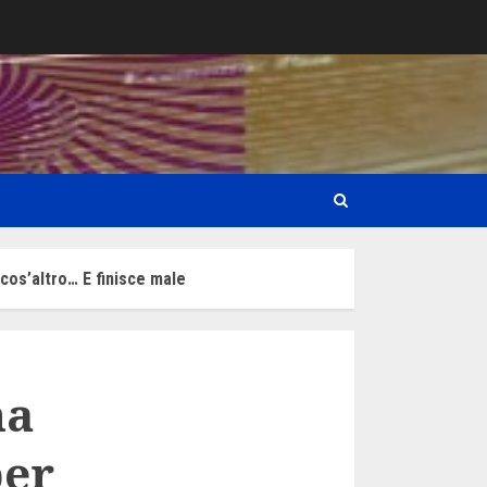
lcos’altro… E finisce male
na
per