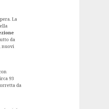
opera. La
ella
ezione
utto da
, nuovi
 con
irca 93
orretta da