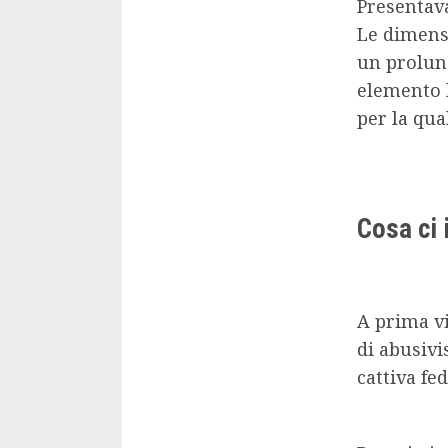
Presentav
Le dimensi
un prolun
elemento 
per la qua
Cosa ci 
A prima vi
di abusivi
cattiva fe