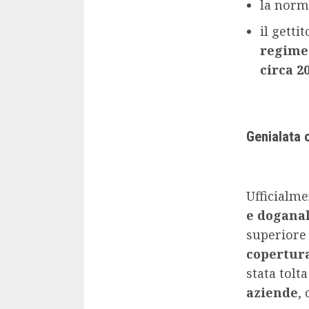
la norm
il getti
regime 
circa 2
Genialata 
Ufficialme
e doganal
superiore 
copertur
stata tolt
aziende
,