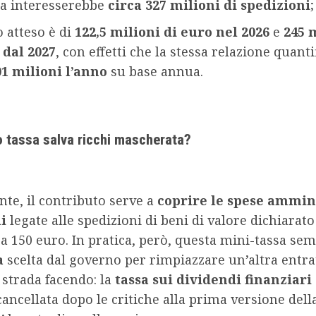
a interesserebbe
circa 327 milioni di spedizioni
;
to atteso è di
122,5 milioni di euro nel 2026
e
245 
dal 2027
, con effetti che la stessa relazione quanti
01 milioni l’anno
su base annua.
o tassa salva ricchi mascherata?
nte, il contributo serve a
coprire le spese ammin
i
legate alle spedizioni di beni di valore dichiarat
a 150 euro. In pratica, però, questa mini-tassa se
a
scelta dal governo per rimpiazzare un’altra entra
a strada facendo: la
tassa sui dividendi finanziari
 cancellata dopo le critiche alla prima versione dell