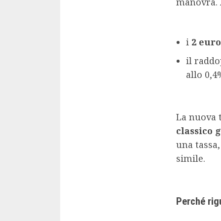
manovra. A
i
2 euro
il radd
allo 0,4
La nuova t
classico 
una tassa,
simile.
Perché rig