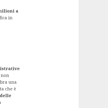
milioni a
fica in
istrative
o non
mbra una
ta che è
 delle
a