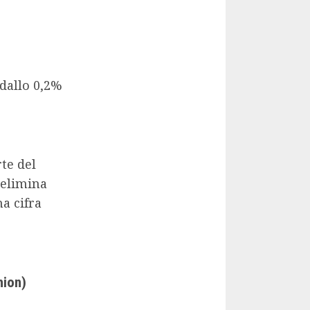
(dallo 0,2%
te del
i elimina
na cifra
hion)