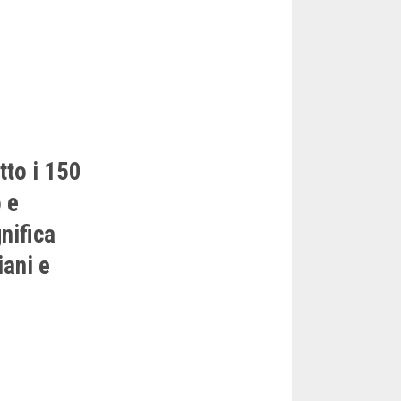
tto i 150
 e
nifica
ani e