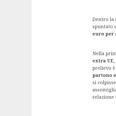
Dentro la 
spuntato 
euro per 
Nella pri
extra UE
,
prelievo 
partono e
si colpiss
assomiglia
relazione 