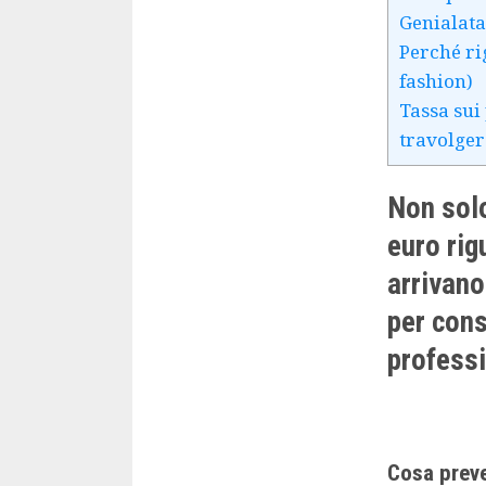
Genialata
Perché ri
fashion)
Tassa sui
travolger
Non solo
euro rig
arrivano
per cons
professi
Cosa preve