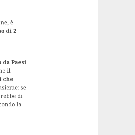
ne, è
o di 2
o da Paesi
e il
i che
insieme: se
erebbe di
econdo la