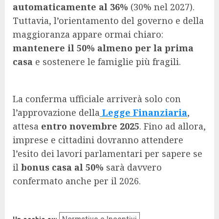
automaticamente al
36%
(30% nel 2027).
Tuttavia, l’orientamento del governo e della
maggioranza appare ormai chiaro:
mantenere il 50% almeno per la prima
casa
e sostenere le famiglie più fragili.
La conferma ufficiale arriverà solo con
l’approvazione della
Legge Finanziaria
,
attesa
entro
novembre 2025
. Fino ad allora,
imprese e cittadini dovranno attendere
l’esito dei lavori parlamentari per sapere se
il
bonus casa al 50%
sarà davvero
confermato anche per il 2026.