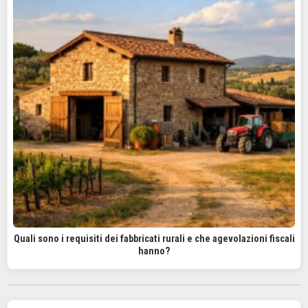
Quali sono i requisiti dei fabbricati rurali e che agevolazioni fiscali
hanno?