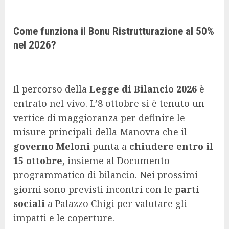
Come funziona il Bonu Ristrutturazione al 50%
nel 2026?
Il percorso della
Legge di Bilancio 2026
è
entrato nel vivo. L’8 ottobre si è tenuto un
vertice di maggioranza per definire le
misure principali della Manovra che il
governo
Meloni
punta a
chiudere entro il
15 ottobre
, insieme al Documento
programmatico di bilancio. Nei prossimi
giorni sono previsti incontri con le
parti
sociali
a Palazzo Chigi per valutare gli
impatti e le coperture.