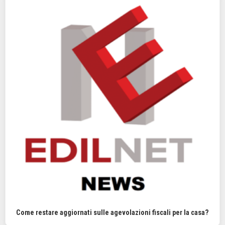
Come restare aggiornati sulle agevolazioni fiscali per la casa?