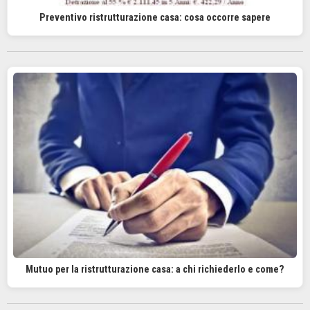
Preventivo ristrutturazione casa: cosa occorre sapere
Mutuo per la ristrutturazione casa: a chi richiederlo e come?