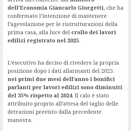
dell’Economia Giancarlo Giorgetti
, che ha
confermato l’intenzione di mantenere
l’agevolazione per le ristrutturazioni della
prima casa, alla luce del
crollo dei lavori
edilizi registrato nel 2025
.
L’esecutivo ha deciso di rivedere la propria
posizione dopo i dati allarmanti del 2025:
nei primi due mesi dell’anno i bonifici
parlanti per lavori edilizi sono diminuiti
del 35% rispetto al 2024
. Il calo è stato
attribuito proprio all’attesa del taglio delle
detrazioni previsto dalla precedente
manovra.