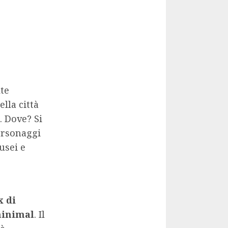
lte
ella città
. Dove? Si
ersonaggi
usei e
 di
minimal
. Il