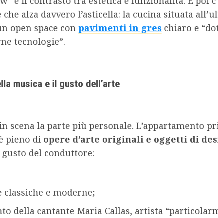
” è il contrasto tra estetica e funzionalità. E poi c
 che alza davvero l’asticella: la cucina situata all’u
 un open space con
pavimenti in gres
chiaro e “dot
ne tecnologie”.
ella musica e il gusto dell’arte
in scena la parte più personale. L’appartamento pr
è pieno di
opere d’arte originali e oggetti di de
 gusto del conduttore:
e classiche e moderne;
to della cantante Maria Callas, artista “particola