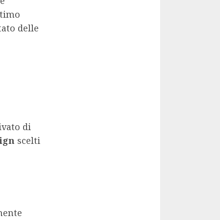
’è
ltimo
ato delle
ivato di
sign
scelti
rmente