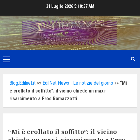
Skip
31 Luglio 2026
5:10:39 AM
to
content
Primary
Menu
Blog.Edilnet.it
»»
EdilNet News - Le notizie del giorno
»»
“Mi
è crollato il soffitto”: il vicino chiede un maxi-
risarcimento a Eros Ramazzotti
“Mi è crollato il soffitto”: il vicino
chiede un maxi-risarcimento a Eros