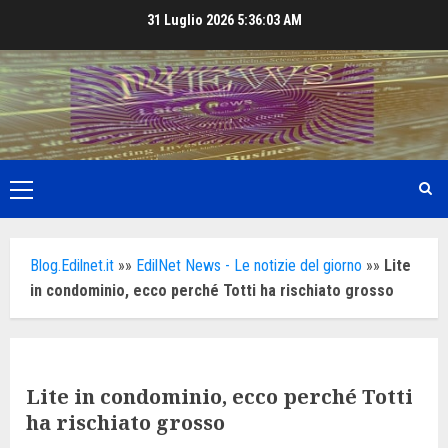
Skip
31 Luglio 2026
5:36:05 AM
to
content
Primary
Menu
Blog.Edilnet.it
»»
EdilNet News - Le notizie del giorno
»»
Lite
in condominio, ecco perché Totti ha rischiato grosso
Lite in condominio, ecco perché Totti
ha rischiato grosso