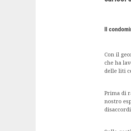
Il condomi
Con il ge
che ha lav
delle liti
Prima di r
nostro espe
disaccordi