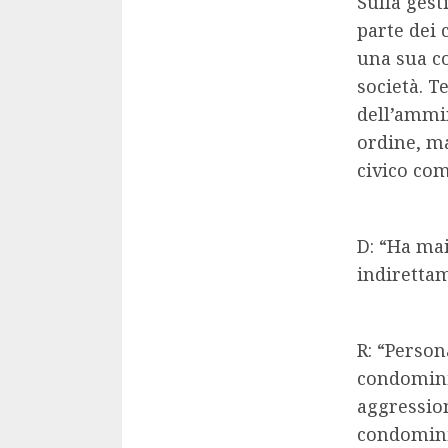
Sulla gest
parte dei 
una sua co
società. T
dell’ammin
ordine, m
civico co
D: “Ha mai
indiretta
R: “Person
condominio
aggression
condomini