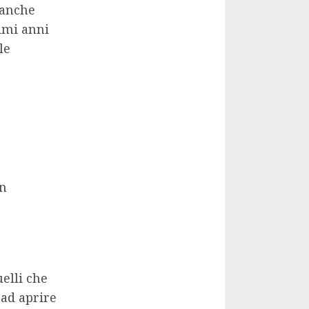
 anche
timi anni
le
in
uelli che
 ad aprire