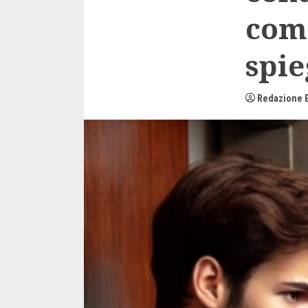
comu
spie
Redazione E