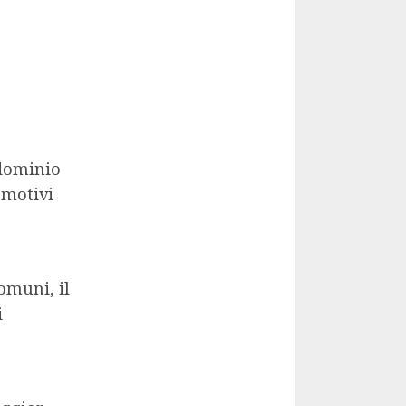
ndominio
 motivi
comuni, il
i