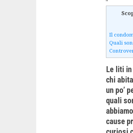
Scop
Il condom
Quali son
Controver
Le liti 
chi abita
un po’ p
quali so
abbiamo 
cause pri
curiosi 