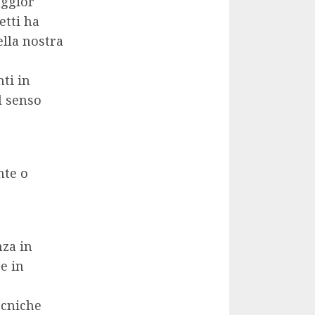
aggior
etti ha
ella nostra
ti in
l senso
nte o
nza in
e in
ecniche