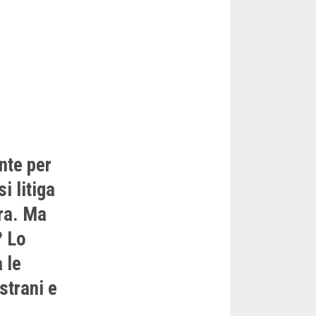
nte per
si litiga
ora. Ma
? Lo
 le
 strani e