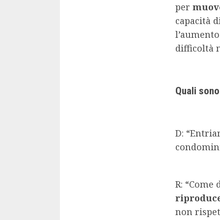
per
muove
capacità d
l’aumento 
difficoltà 
Quali sono 
D: “Entria
condominio
R: “Come 
riproduce
non rispet