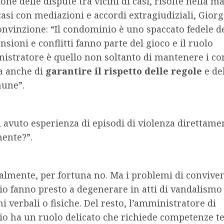
ione delle dispute tra vicini di casi, risolte nella m
casi con mediazioni e accordi extragiudiziali, Giorg
nvinzione: “Il condominio è uno spaccato fedele d
ensioni e conflitti fanno parte del gioco e il ruolo
istratore è quello non soltanto di mantenere i con
a anche di
garantire il rispetto delle regole
e de
mune”.
 avuto esperienza di episodi di violenza direttame
mente?”.
almente, per fortuna no. Ma i problemi di convive
 fanno presto a degenerare in atti di vandalismo 
i verbali o fisiche. Del resto, l’amministratore di
o ha un ruolo delicato che richiede competenze t