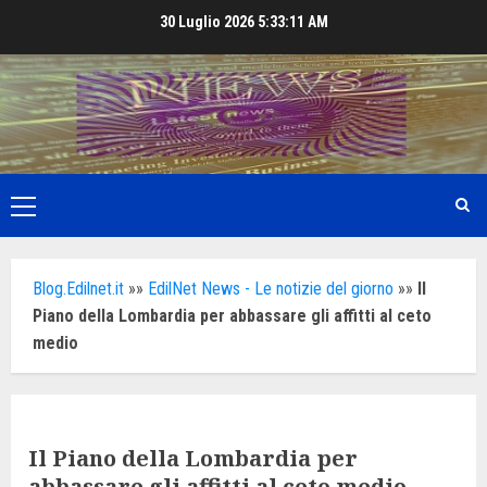
Skip
30 Luglio 2026
5:33:13 AM
to
content
Primary
Menu
Blog.Edilnet.it
»»
EdilNet News - Le notizie del giorno
»»
Il
Piano della Lombardia per abbassare gli affitti al ceto
medio
Il Piano della Lombardia per
abbassare gli affitti al ceto medio