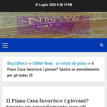
Skip
31 Luglio 2026
9:28:20 PM
to
content
Primary
Menu
Blog.Edilnet.it
»»
EdilNet News - Le notizie del giorno
»»
Il
Piano Casa favorisce i giovani? Spunta un emendamento
per gli under 35
Il Piano Casa favorisce i giovani?
Spunta un emendamento per gli