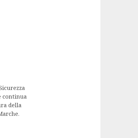
 Sicurezza
e continua
ura della
 Marche.