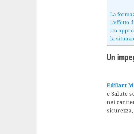
La formaz
L’effetto
Un approc
la situaz
Un impeg
Edilart 
e Salute s
nei cantie
sicurezza,