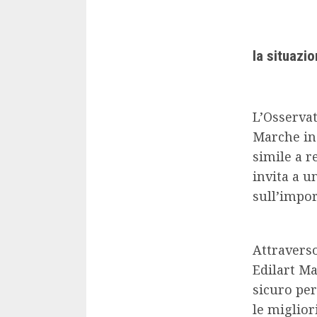
la situazi
L’Osservat
Marche in 
simile a r
invita a u
sull’impor
Attravers
Edilart Ma
sicuro per
le migliori