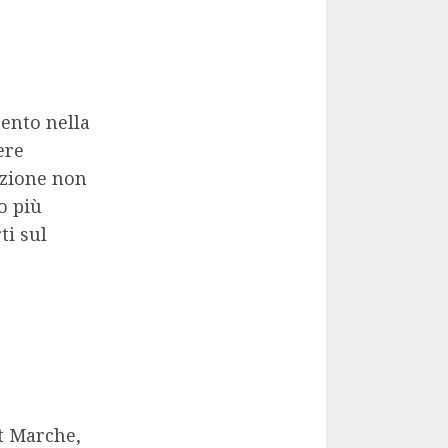
mento nella
ere
azione non
o più
ti sul
rt Marche,