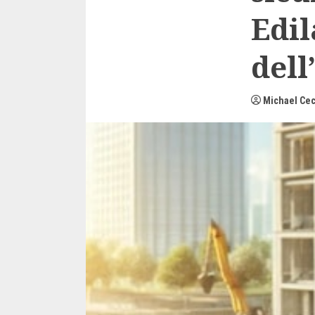
Edil
dell
Michael Cec