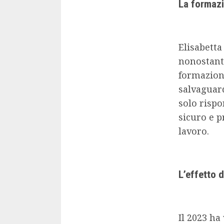
La formazi
Elisabetta
nonostante
formazione
salvaguar
solo rispo
sicuro e p
lavoro.
L’effetto 
Il 2023 ha