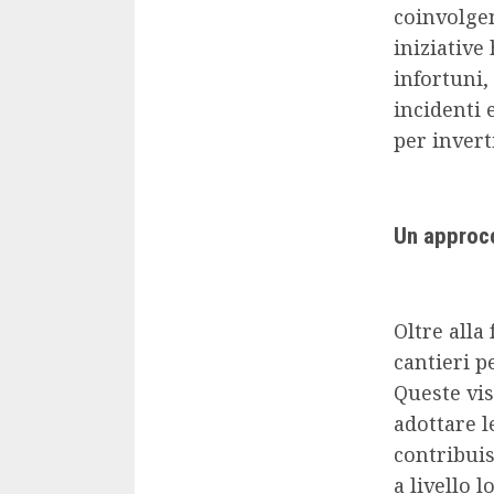
coinvolgen
iniziative
infortuni,
incidenti 
per invert
Un approcc
Oltre alla
cantieri p
Queste vis
adottare l
contribuis
a livello l