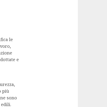
fica le
avoro,
azione
adottate e
urezza,
o più
one sono
edili.