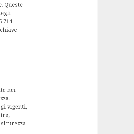
e. Queste
degli
5.714
 chiave
te nei
zza.
gi vigenti,
tre,
 sicurezza