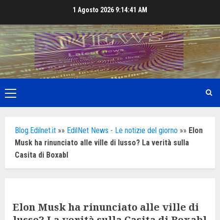
Skip
1 Agosto 2026
9:14:43 AM
to
content
Primary
Menu
Blog.Edilnet.it
»»
EdilNet News - Le notizie del giorno
»»
Elon
Musk ha rinunciato alle ville di lusso? La verità sulla
Casita di Boxabl
Elon Musk ha rinunciato alle ville di
lusso? La verità sulla Casita di Boxabl