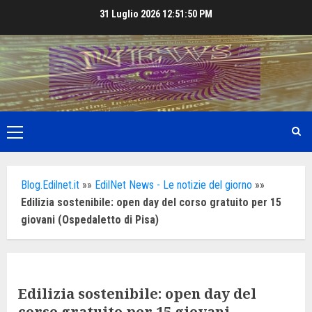
Skip
31 Luglio 2026
12:51:52 PM
to
content
Primary
Menu
Blog.Edilnet.it
»»
EdilNet News - Le notizie del giorno
»»
Edilizia sostenibile: open day del corso gratuito per 15
giovani (Ospedaletto di Pisa)
Edilizia sostenibile: open day del
corso gratuito per 15 giovani