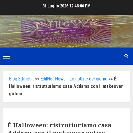
Skip
31 Luglio 2026
12:48:08 PM
to
content
Primary
Menu
Blog.Edilnet.it
»»
EdilNet News - Le notizie del giorno
»»
È
Halloween: ristrutturiamo casa Addams con il makeover
gotico
È Halloween: ristrutturiamo casa
Addams con il makeover gotico