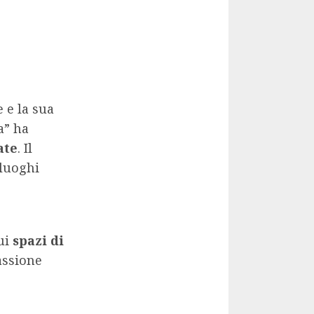
 e la sua
a” ha
ate
. Il
 luoghi
lui
spazi di
assione