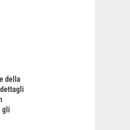
e della
dettagli
n
 gli