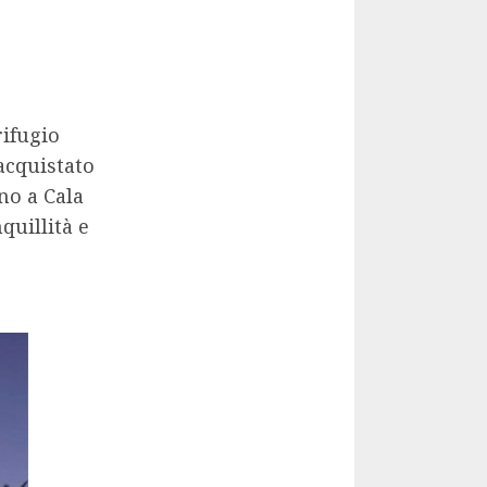
rifugio
 acquistato
ano a Cala
quillità e