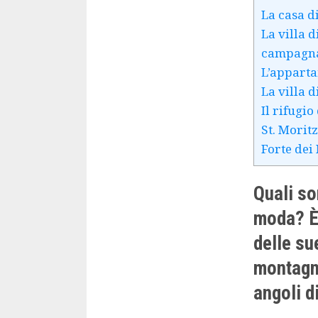
La casa d
La villa d
campagn
L’apparta
La villa 
Il rifugi
St. Morit
Forte dei
Quali so
moda? È 
delle su
montagna
angoli d