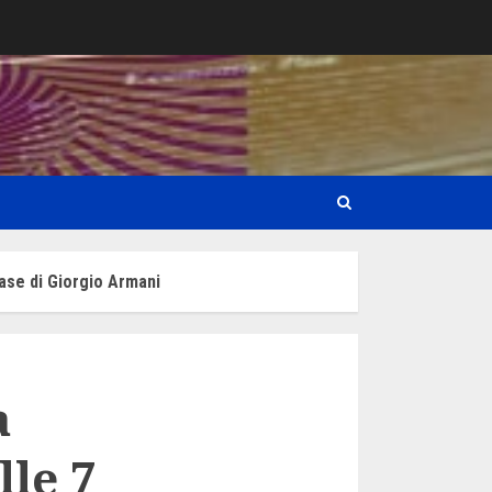
case di Giorgio Armani
a
lle 7