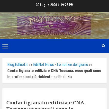
Skip
30 Luglio 2026
4:19:27 PM
to
content
Primary
Menu
Blog.Edilnet.it
»»
EdilNet News - Le notizie del giorno
»»
Confartigianato edilizia e CNA Toscana: ecco quali sono
le professioni più richieste nell’edilizia
Confartigianato edilizia e CNA
Toscana: ecco quali sono le