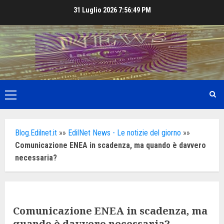
Skip
31 Luglio 2026
7:56:50 PM
to
content
Primary
Menu
Blog.Edilnet.it
»»
EdilNet News - Le notizie del giorno
»»
Comunicazione ENEA in scadenza, ma quando è davvero
necessaria?
Comunicazione ENEA in scadenza, ma
quando è davvero necessaria?