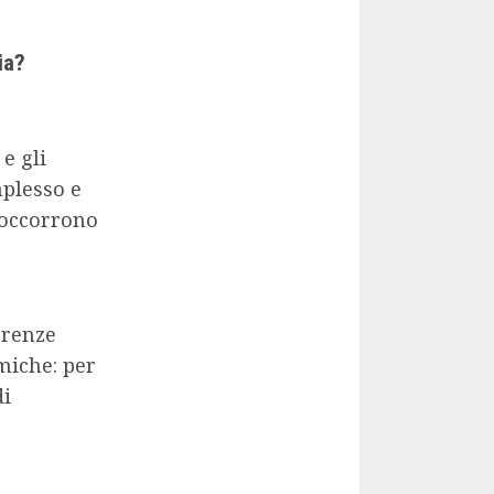
ia?
e gli
plesso e
e occorrono
erenze
miche: per
di