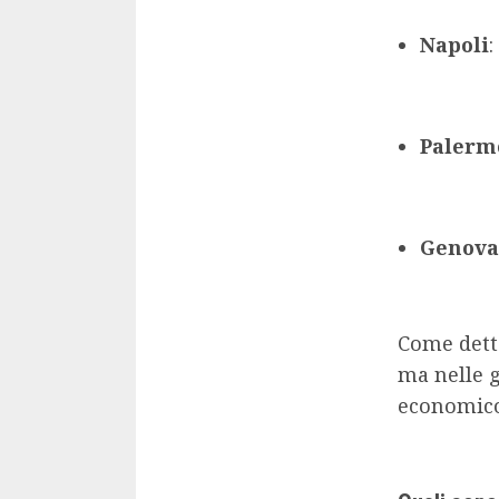
Napoli
:
Palerm
Genova
Come detto
ma nelle g
economico