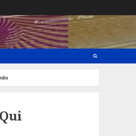
endio
 Qui