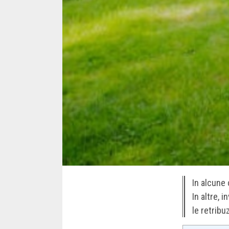
In alcune 
In altre, 
le retribu