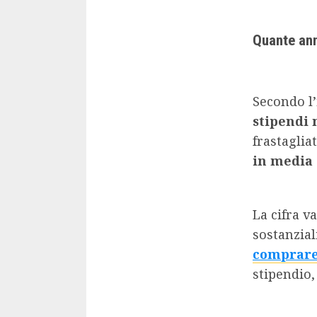
Quante ann
Secondo l’
stipendi
frastaglia
in media 
La cifra v
sostanzial
comprare
stipendio,