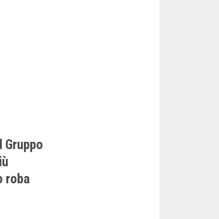
el Gruppo
iù
o roba