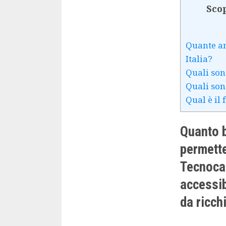
Scop
Quante an
Italia?
Quali son
Quali sono
Qual è il
Quanto b
permette
Tecnocas
accessib
da ricchi