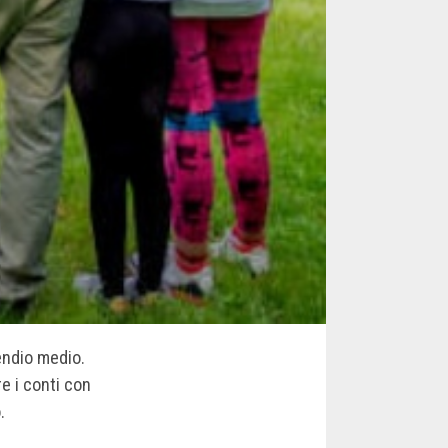
pendio medio.
re i conti con
.