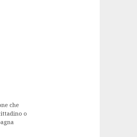
one che
cittadino o
pagna