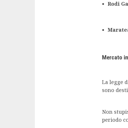
Rodi G
Maratea
Mercato im
La legge d
sono dest
Non stupi
periodo c