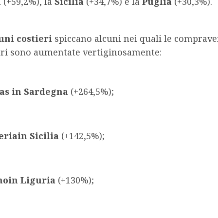
a
(+59,2%), la
Sicilia
(+34,7%) e la
Puglia
(+30,3%).
ni costieri
spiccano alcuni nei quali le comprave
ri sono aumentate vertiginosamente:
as in Sardegna
(+264,5%);
eria
in Sicilia
(+142,5%);
no
in Liguria
(+130%);