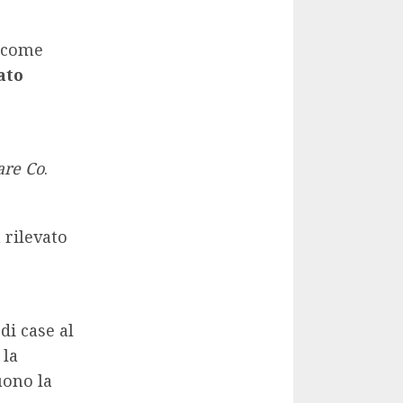
o come
ato
are Co
.
 rilevato
di case al
 la
uono la