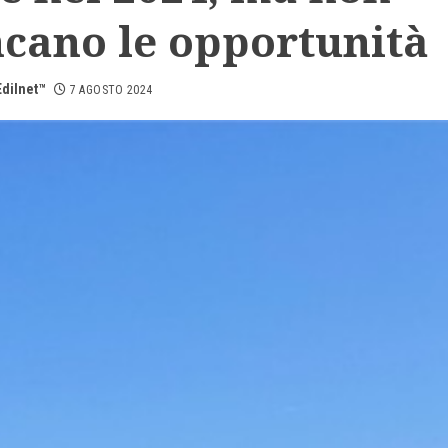
cano le opportunità
dilnet™
7 AGOSTO 2024