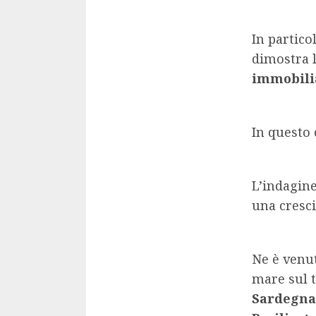
In partic
dimostra 
immobili
In questo 
L’indagine
una cresc
Ne è venut
mare sul t
Sardegna