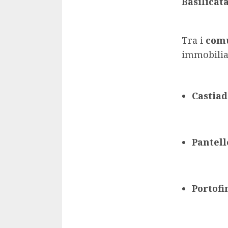
Basilicat
Tra i
comu
immobilia
Castiad
Pantell
Portofi