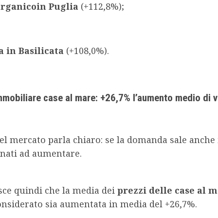
arganico
in Puglia
(+112,8%);
 in Basilicata
(+108,0%).
mobiliare case al mare: +26,7% l’aumento medio di v
el mercato parla chiaro: se la domanda sale anche 
inati ad aumentare.
sce quindi che la media dei
prezzi delle case al 
onsiderato sia aumentata in media del +26,7%.