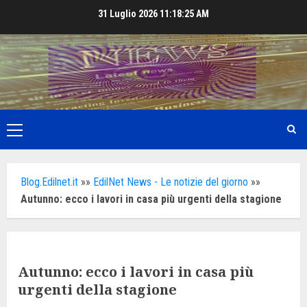
Skip
31 Luglio 2026
11:18:27 AM
to
content
Primary
Menu
Blog.Edilnet.it
»»
EdilNet News - Le notizie del giorno
»»
Autunno: ecco i lavori in casa più urgenti della stagione
Autunno: ecco i lavori in casa più
urgenti della stagione