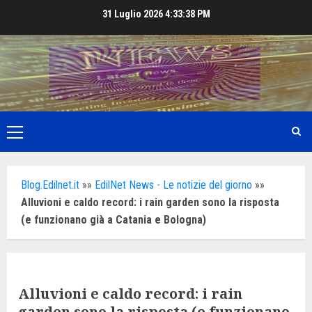
Skip
31 Luglio 2026
4:33:40 PM
to
content
Primary
Menu
Blog.Edilnet.it
»»
EdilNet News - Le notizie del giorno
»»
Alluvioni e caldo record: i rain garden sono la risposta
(e funzionano già a Catania e Bologna)
Alluvioni e caldo record: i rain
garden sono la risposta (e funzionano