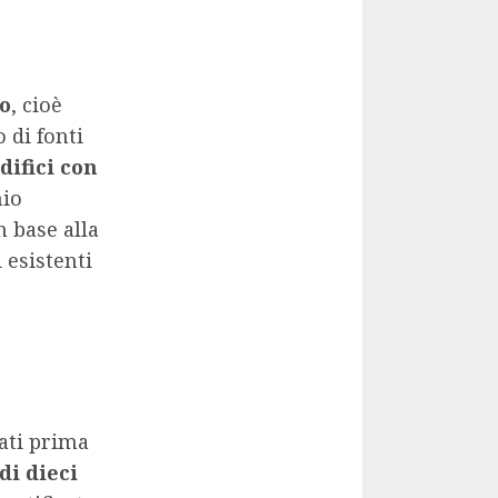
ro
, cioè
 di fonti
difici con
nio
n base alla
 esistenti
ciati prima
di dieci