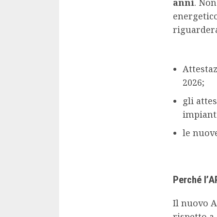
anni
. Non
energetic
riguarder
Attesta
2026;
gli atte
impiant
le nuove
Perché l’A
Il nuovo A
rispetto a 