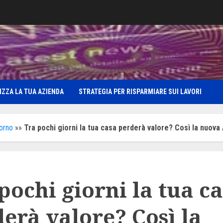
IZZA LA TUA AZIENDA
STRATEGIA PER RISPARMIARE SUI LAVORI
iorno
»»
Tra pochi giorni la tua casa perderà valore? Così la nuov
pochi giorni la tua c
erà valore? Così la