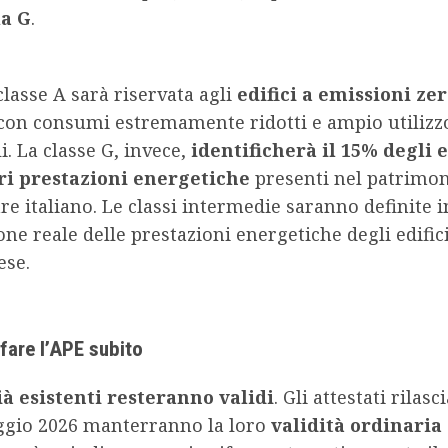
la G
.
lasse A sarà riservata agli
edifici a emissioni ze
con consumi estremamente ridotti e ampio utilizzo
i. La classe G, invece,
identificherà il 15% degli e
ri prestazioni energetiche
presenti nel patrimo
e italiano. Le classi intermedie saranno definite i
one reale delle prestazioni energetiche degli edifici
ese.
ifare l’APE
subito
ià esistenti resteranno validi
. Gli attestati rilas
ggio 2026 manterranno la loro
validità ordinaria 