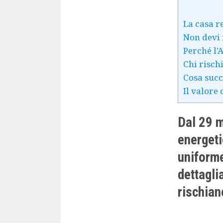
La casa r
Non devi 
Perché l’
Chi risch
Cosa succ
Il valore
Dal 29 m
energeti
uniforme
dettagli
rischiano