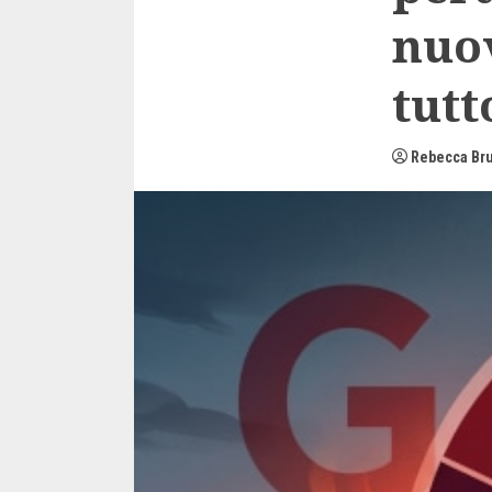
nuo
tutt
Rebecca Br