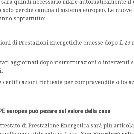
 sarà quindi necessario rifare automaticamente il c
o solo perché cambia il sistema europeo. Le nuove
anno soprattutto:
zioni di Prestazioni Energetiche emesse dopo il 29
stati aggiornati dopo ristrutturazioni o interventi s
i;
 certificazioni richieste per compravendite o locaz
PE europea può pesare sul valore della casa
ttestato di Prestazione Energetica sarà più articol
quello oggi utilizzato in Italia.
Non guarderà solt