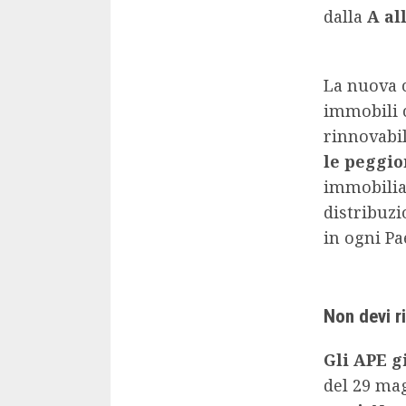
dalla
A al
La nuova c
immobili 
rinnovabil
le peggio
immobiliar
distribuzi
in ogni Pa
Non devi r
Gli APE g
del 29 ma