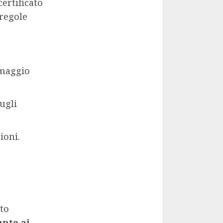
ertificato
 regole
 maggio
ugli
ioni.
ato
anto ai