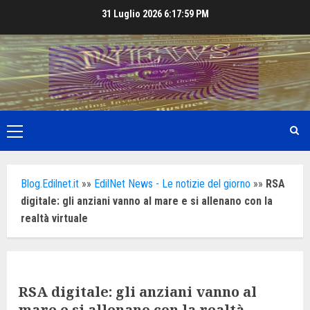
Skip
31 Luglio 2026
6:18:01 PM
to
content
Primary
Menu
Blog.Edilnet.it
»»
EdilNet News - Le notizie del giorno
»»
RSA
digitale: gli anziani vanno al mare e si allenano con la
realtà virtuale
RSA digitale: gli anziani vanno al
mare e si allenano con la realtà