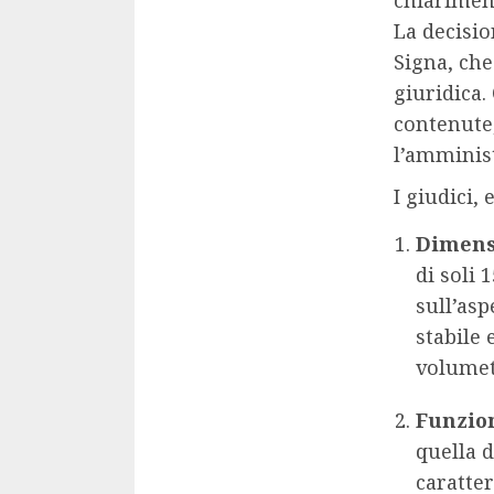
chiariment
La decisio
Signa, che
giuridica.
contenute,
l’amminis
I giudici,
Dimensi
di soli 
sull’asp
stabile
volumet
Funzion
quella d
caratter