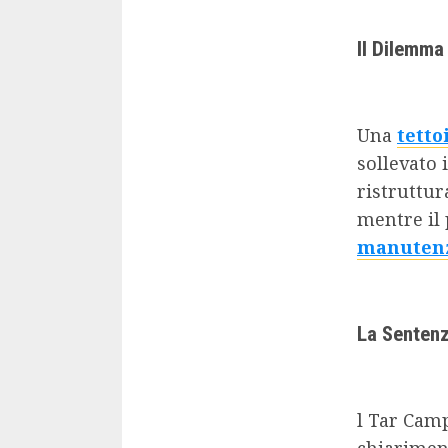
Il Dilemma
Una
tetto
sollevato 
ristruttur
mentre il
manutenz
La Sentenz
l Tar Camp