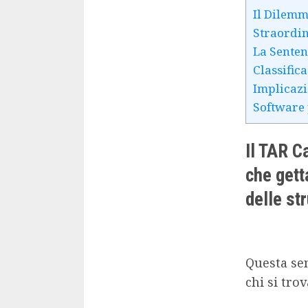
Il Dilemm
Straordi
La Senten
Classific
Implicazi
Software 
Il TAR C
che gett
delle st
Questa se
chi si tro