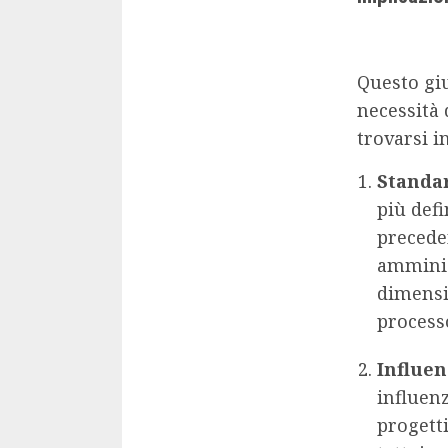
Questo giu
necessità 
trovarsi i
Standar
più defi
preceden
amminis
dimensio
processo
Influen
influenz
progett