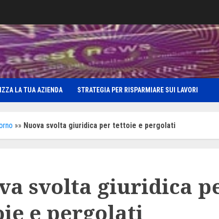
IZZA LA TUA AZIENDA
STRATEGIA PER RISPARMIARE SUI LAVORI
iorno
»»
Nuova svolta giuridica per tettoie e pergolati
a svolta giuridica p
oie e pergolati