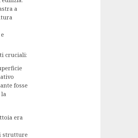
edilizia.
astra a
atura
 e
i cruciali:
perficie
cativo
tante fosse
 la
ttoia era
di strutture