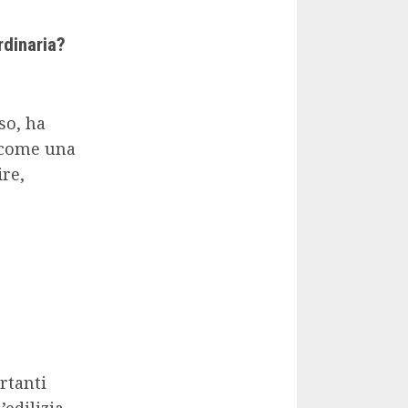
rdinaria?
so, ha
a come una
ire,
rtanti