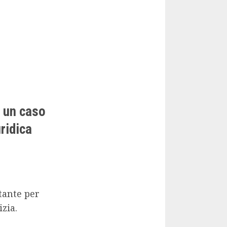
u un caso
ridica
tante per
izia.