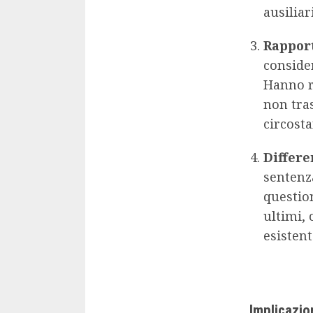
ausiliar
Rapport
consider
Hanno ri
non tras
circosta
Differe
sentenza
question
ultimi,
esisten
Implicazion