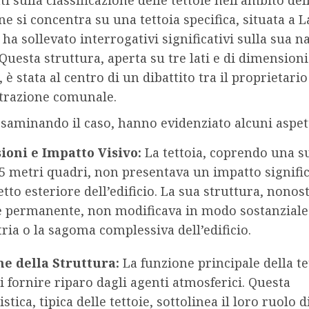
i sulla classificazione delle tettoie nell’ambito dell’
ne si concentra su una tettoia specifica, situata a L
 ha sollevato interrogativi significativi sulla sua n
 Questa struttura, aperta su tre lati e di dimensioni
 è stata al centro di un dibattito tra il proprietario
trazione comunale.
 esaminando il caso, hanno evidenziato alcuni aspett
oni e Impatto Visivo:
La tettoia, coprendo una su
15 metri quadri, non presentava un impatto signifi
etto esteriore dell’edificio. La sua struttura, nonos
 e permanente, non modificava in modo sostanziale
ria o la sagoma complessiva dell’edificio.
e della Struttura:
La funzione principale della te
i fornire riparo dagli agenti atmosferici. Questa
istica, tipica delle tettoie, sottolinea il loro ruolo 