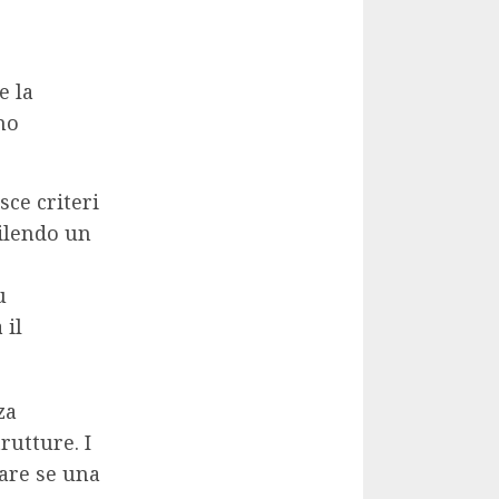
e la
ano
sce criteri
bilendo un
u
 il
za
rutture. I
nare se una