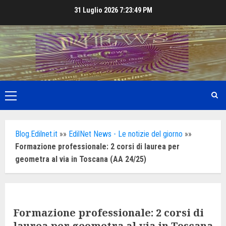
Skip
31 Luglio 2026
7:23:51 PM
to
content
Primary
Menu
Blog.Edilnet.it
»»
EdilNet News - Le notizie del giorno
»»
Formazione professionale: 2 corsi di laurea per
geometra al via in Toscana (AA 24/25)
Formazione professionale: 2 corsi di
laurea per geometra al via in Toscana