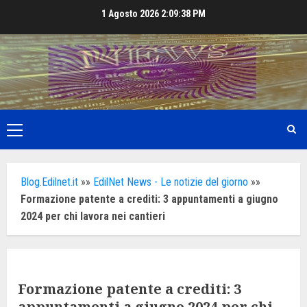
Skip
1 Agosto 2026
2:09:40 PM
to
content
Primary
Menu
Blog.Edilnet.it
»»
EdilNet News - Le notizie del giorno
»»
Formazione patente a crediti: 3 appuntamenti a giugno
2024 per chi lavora nei cantieri
Formazione patente a crediti: 3
appuntamenti a giugno 2024 per chi