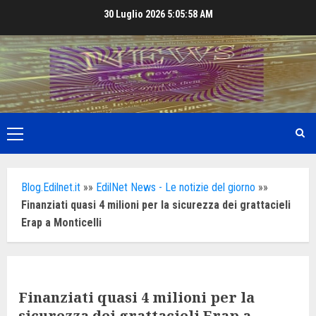
Skip
30 Luglio 2026
5:06:00 AM
to
content
Primary
Menu
Blog.Edilnet.it
»»
EdilNet News - Le notizie del giorno
»»
Finanziati quasi 4 milioni per la sicurezza dei grattacieli
Erap a Monticelli
Finanziati quasi 4 milioni per la
sicurezza dei grattacieli Erap a