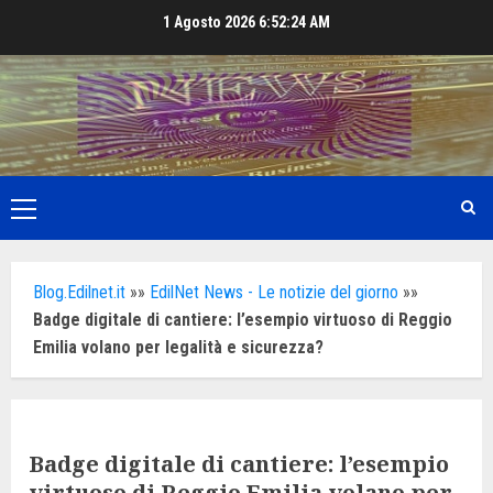
Skip
1 Agosto 2026
6:52:26 AM
to
content
Primary
Menu
Blog.Edilnet.it
»»
EdilNet News - Le notizie del giorno
»»
Badge digitale di cantiere: l’esempio virtuoso di Reggio
Emilia volano per legalità e sicurezza?
Badge digitale di cantiere: l’esempio
virtuoso di Reggio Emilia volano per