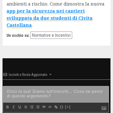
ambienti a rischio. Come dimostra la nuova
app per la sicurezza nei cantieri
sviluppata da due studenti di Civita
Castellana
.
Normative e Incentivi
Un occhio su:
Iscriviti e Resta Aggiornato
{}
[+]