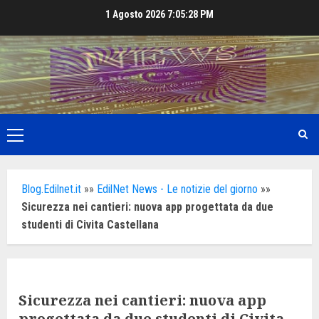
Skip
1 Agosto 2026
7:05:30 PM
to
content
Primary
Menu
Blog.Edilnet.it
»»
EdilNet News - Le notizie del giorno
»»
Sicurezza nei cantieri: nuova app progettata da due
studenti di Civita Castellana
Sicurezza nei cantieri: nuova app
progettata da due studenti di Civita