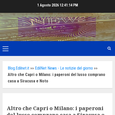
Skip
1 Agosto 2026
12:41:15 PM
to
content
Primary
Menu
Blog.Edilnet.it
»»
EdilNet News - Le notizie del giorno
»»
Altro che Capri o Milano: i paperoni del lusso comprano
casa a Siracusa e Noto
Altro che Capri o Milano: i paperoni
del lusso comprano casa a Siracusa e