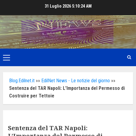
Skip
31 Luglio 2026
5:10:26 AM
to
content
Primary
Menu
Blog.Edilnet.it
»»
EdilNet News - Le notizie del giorno
»»
Sentenza del TAR Napoli: L’Importanza del Permesso di
Costruire per Tettoie
Sentenza del TAR Napoli:
L’Importanza del Permesso di