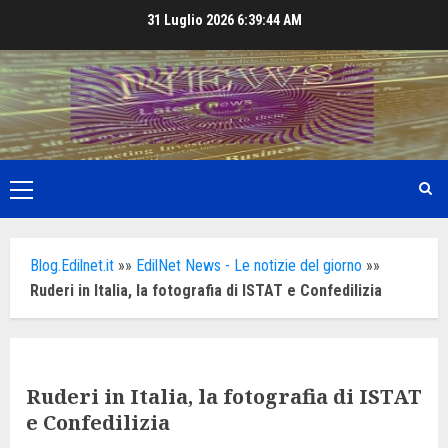
Skip
31 Luglio 2026
6:39:46 AM
to
content
Primary
Menu
Blog.Edilnet.it
»»
EdilNet News - Le notizie del giorno
»»
Ruderi in Italia, la fotografia di ISTAT e Confedilizia
Ruderi in Italia, la fotografia di ISTAT
e Confedilizia