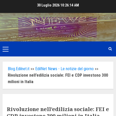
Skip
30 Luglio 2026
10:26:16 AM
to
content
Primary
Menu
Blog.Edilnet.it
»»
EdilNet News - Le notizie del giorno
»»
Rivoluzione nell’edilizia sociale: FEI e CDP investono 300
milioni in Italia
Rivoluzione nell’edilizia sociale: FEI e
CDP investono 300 milioni in Italia