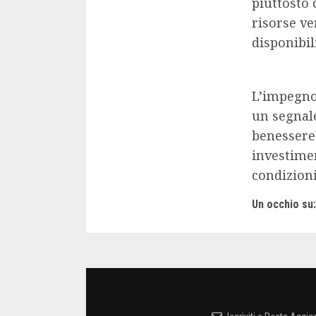
piuttosto 
risorse ve
disponibili
L’impegno 
un segnale
benessere 
investimen
condizioni
Un occhio su