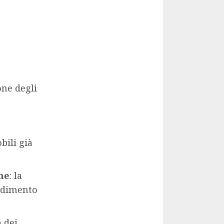
one degli
bili già
ne
: la
godimento
a dei