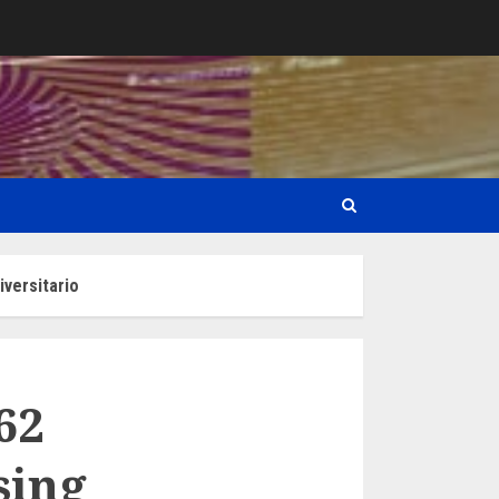
iversitario
62
sing