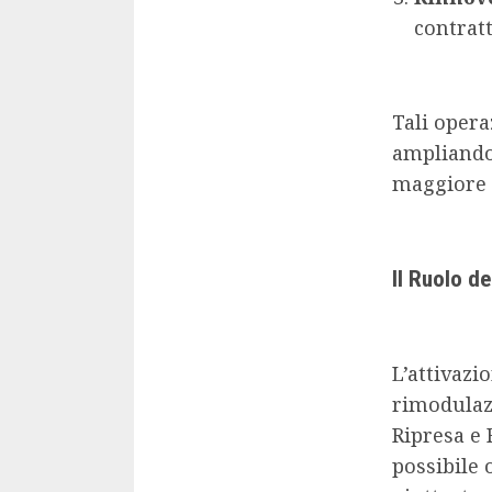
contratti
Tali opera
ampliando 
maggiore f
Il Ruolo d
L’attivazi
rimodulazi
Ripresa e 
possibile 