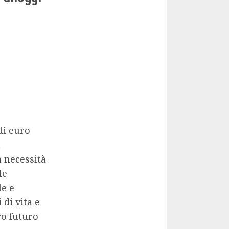
di euro
a
a necessità
le
le e
di vita e
ro futuro