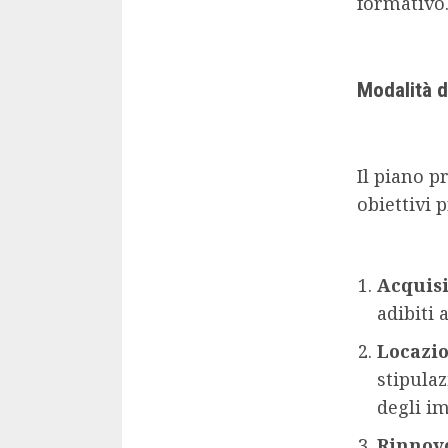
formativo
Modalità d
Il piano p
obiettivi p
Acquisi
adibiti 
Locazi
stipulaz
degli i
Rinnovo