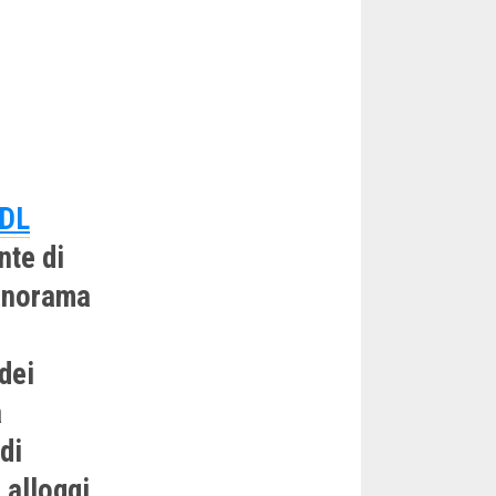
 DL
nte di
panorama
dei
a
di
 alloggi