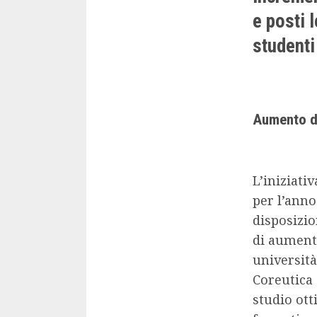
e posti 
studenti
Aumento de
L’iniziati
per l’anno
disposizio
di aumenta
università
Coreutica 
studio ott