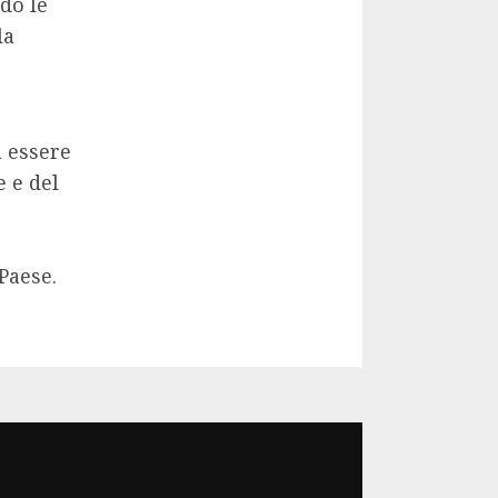
do le
la
a essere
e e del
Paese.