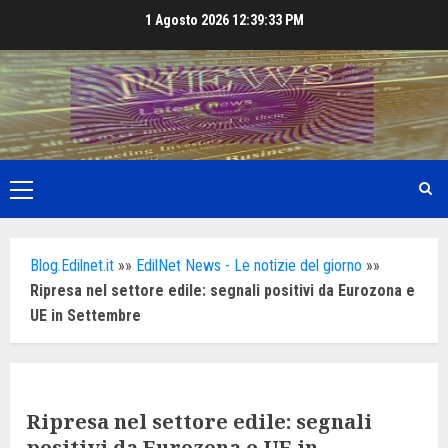
Skip
1 Agosto 2026
12:39:34 PM
to
content
Primary
Menu
Blog.Edilnet.it
»»
EdilNet News - Le notizie del giorno
»»
Ripresa nel settore edile: segnali positivi da Eurozona e
UE in Settembre
Ripresa nel settore edile: segnali
positivi da Eurozona e UE in