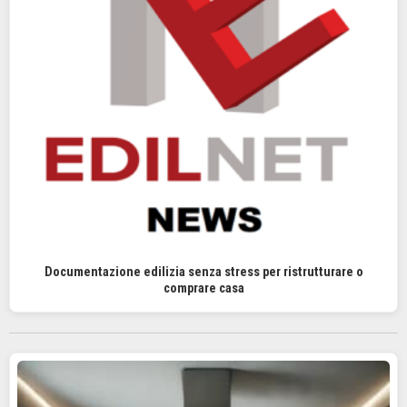
Documentazione edilizia senza stress per ristrutturare o
comprare casa