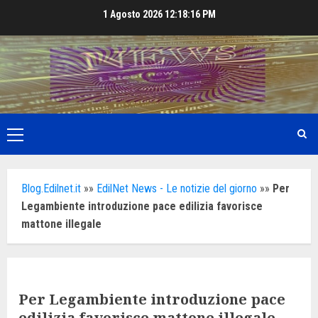
Skip
1 Agosto 2026
12:18:18 PM
to
content
Primary
Menu
Blog.Edilnet.it
»»
EdilNet News - Le notizie del giorno
»»
Per
Legambiente introduzione pace edilizia favorisce
mattone illegale
Per Legambiente introduzione pace
edilizia favorisce mattone illegale