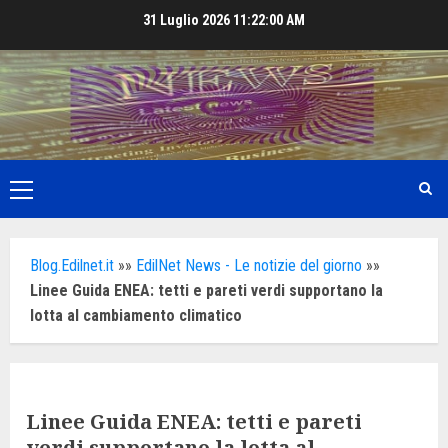
Skip
31 Luglio 2026
11:22:02 AM
to
content
Primary
Menu
Blog.Edilnet.it
»»
EdilNet News - Le notizie del giorno
»»
Linee Guida ENEA: tetti e pareti verdi supportano la
lotta al cambiamento climatico
Linee Guida ENEA: tetti e pareti
verdi supportano la lotta al