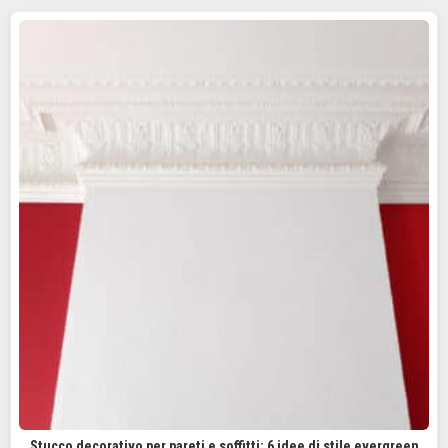
Stucco decorativo per pareti e soffitti: 6 idee di stile evergreen