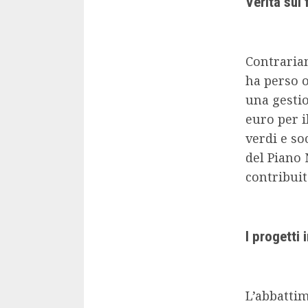
Verità sui 
Contraria
ha perso o
una gestio
euro per i
verdi e so
del Piano 
contribuit
I progetti
L’abbattim