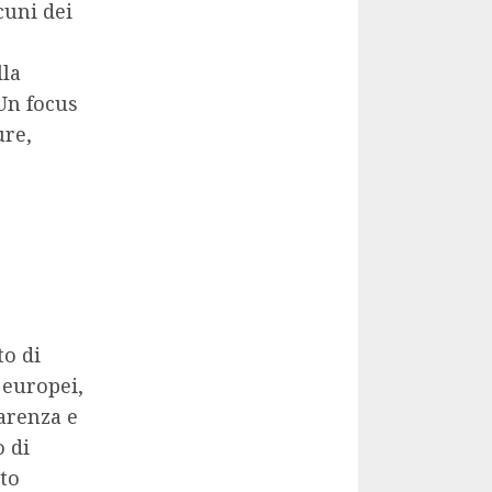
cuni dei
lla
 Un focus
ure,
to di
 europei,
parenza e
o di
nto