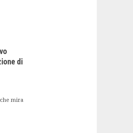
ivo
zione di
 che mira