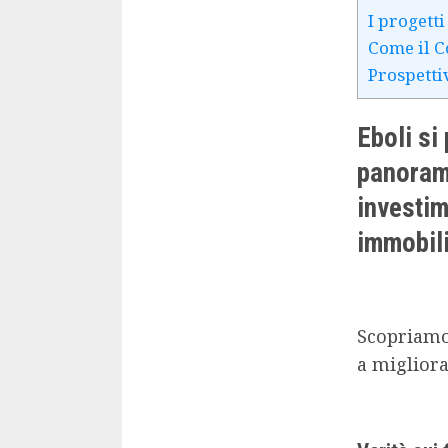
I progett
Come il C
Prospetti
Eboli si
panorama
investim
immobili
Scopriamo 
a migliorar