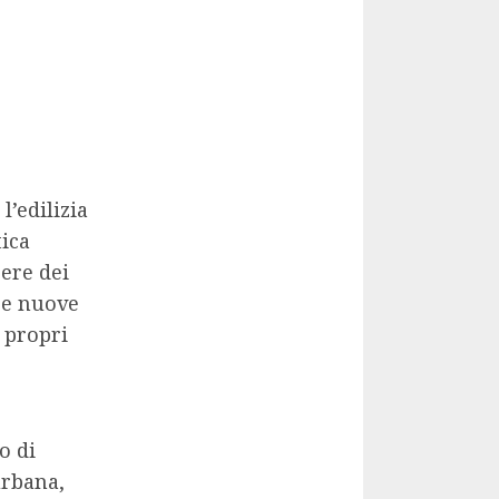
l’edilizia
tica
sere dei
re nuove
 propri
o di
urbana,