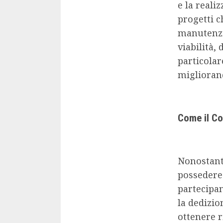
e la reali
progetti c
manutenzi
viabilità,
particolar
migliorand
Come il Co
Nonostante
possedere 
partecipan
la dedizio
ottenere r