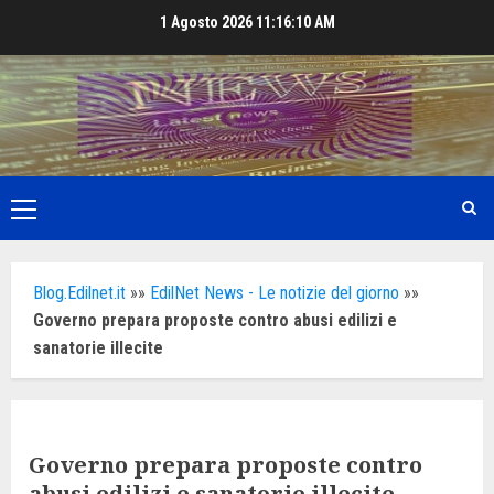
Skip
1 Agosto 2026
11:16:12 AM
to
content
Primary
Menu
Blog.Edilnet.it
»»
EdilNet News - Le notizie del giorno
»»
Governo prepara proposte contro abusi edilizi e
sanatorie illecite
Governo prepara proposte contro
abusi edilizi e sanatorie illecite