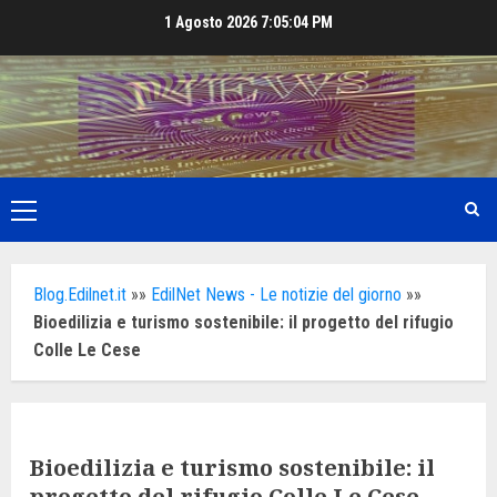
Skip
1 Agosto 2026
7:05:06 PM
to
content
Primary
Menu
Blog.Edilnet.it
»»
EdilNet News - Le notizie del giorno
»»
Bioedilizia e turismo sostenibile: il progetto del rifugio
Colle Le Cese
Bioedilizia e turismo sostenibile: il
progetto del rifugio Colle Le Cese