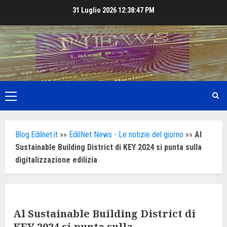
Skip
31 Luglio 2026
12:38:49 PM
to
content
Primary
Menu
Blog.Edilnet.it
»»
EdilNet News - Le notizie del giorno
»»
Al
Sustainable Building District di KEY 2024 si punta sulla
digitalizzazione edilizia
Al Sustainable Building District di
KEY 2024 si punta sulla