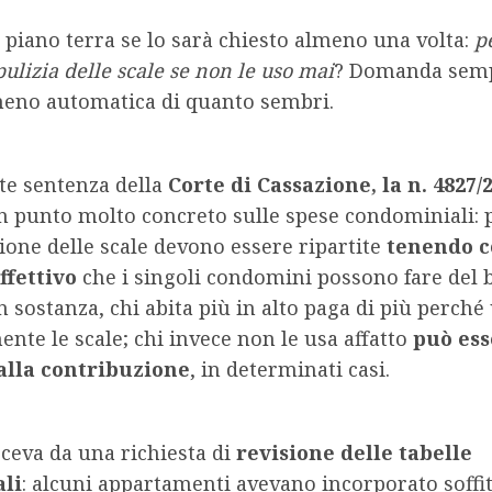
l piano terra se lo sarà chiesto almeno una volta:
p
pulizia delle scale se non le uso mai
? Domanda semp
meno automatica di quanto sembri.
te sentenza della
Corte di Cassazione, la n. 4827/
n punto molto concreto sulle spese condominiali: p
one delle scale devono essere ripartite
tenendo c
ffettivo
che i singoli condomini possono fare del 
 sostanza, chi abita più in alto paga di più perché 
te le scale; chi invece non le usa affatto
può ess
alla contribuzione
, in determinati casi.
sceva da una richiesta di
revisione delle tabelle
li
: alcuni appartamenti avevano incorporato soffi