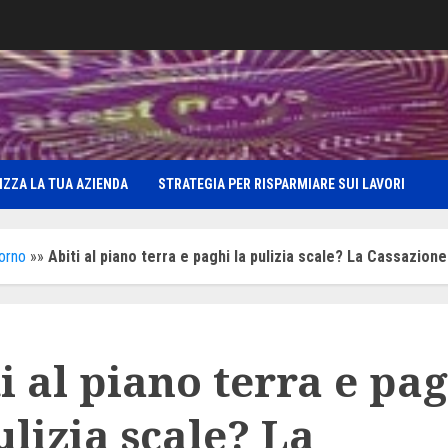
IZZA LA TUA AZIENDA
STRATEGIA PER RISPARMIARE SUI LAVORI
iorno
»»
Abiti al piano terra e paghi la pulizia scale? La Cassazion
i al piano terra e pa
ulizia scale? La