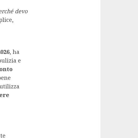
erché devo
lice,
2026
, ha
ulizia e
onto
bene
utilizza
ere
tte