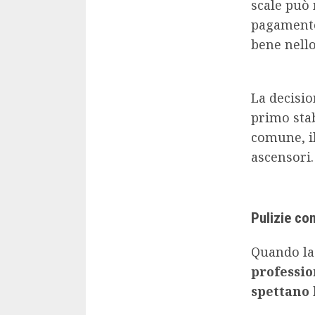
scale può 
pagamento
bene nell
La decisio
primo stab
comune, il
ascensori.
Pulizie co
Quando la 
professio
spettano 