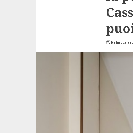
Cas
puoi
Rebecca Br