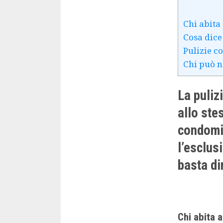
Chi abita 
Cosa dice
Pulizie c
Chi può n
La puliz
allo ste
condomin
l’esclus
basta di
Chi abita a