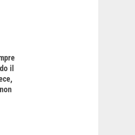
empre
do il
ece,
 non