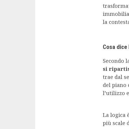
trasformat
immobiliar
la contest
Cosa dice 
Secondo la
si ripart
trae dal s
del piano 
l’utilizzo 
La logica 
più scale 