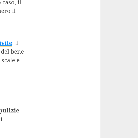
 caso, il
ero il
ivile
: il
o del bene
 scale e
pulizie
i