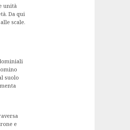
e unità
tà. Da qui
alle scale.
ndominiali
domino
al suolo
aumenta
traversa
drone e