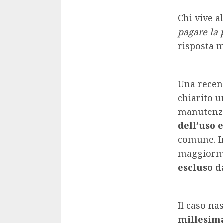
Chi vive a
pagare la 
risposta 
Una recen
chiarito u
manutenzi
dell’uso e
comune. In
maggiormen
escluso d
Il caso na
millesima